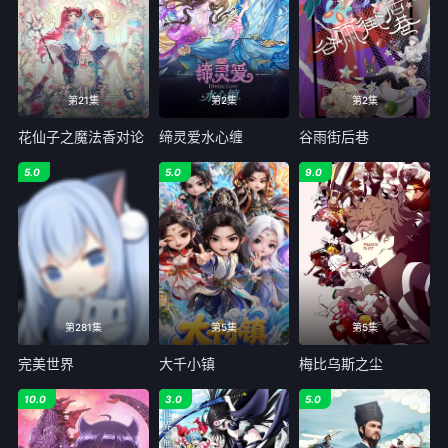
第21集
第2集
第2集
花仙子之魔法香对论
缔灵爱水心缠
谷雨街后巷
5.0
5.0
9.0
第281集
第5集
第5集
完美世界
大千小镇
梅比乌斯之尘
10.0
3.0
5.0