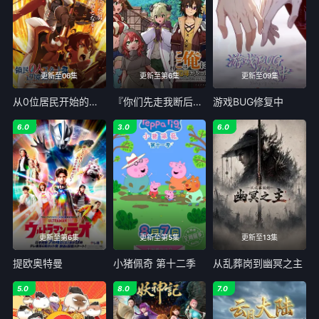
更新至06集
更新至第6集
更新至09集
从0位居民开始的边境领主大人
『你们先走我断后』，于是10年后我成为了传说
游戏BUG修复中
6.0
3.0
6.0
更新至第6集
更新至第5集
更新至13集
提欧奥特曼
小猪佩奇 第十二季
从乱葬岗到幽冥之主
5.0
8.0
7.0