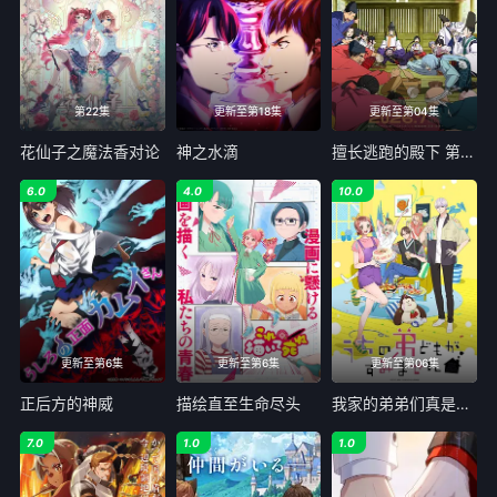
第22集
更新至第18集
更新至第04集
花仙子之魔法香对论
神之水滴
擅长逃跑的殿下 第二季
6.0
4.0
10.0
更新至第6集
更新至第6集
更新至第06集
正后方的神威
描绘直至生命尽头
我家的弟弟们真是让您费心了
7.0
1.0
1.0