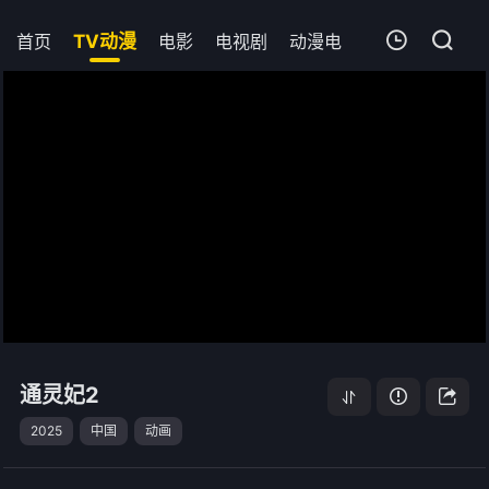
首页
TV动漫
电影
电视剧
动漫电影
短剧
今日
我的观影记录
通灵妃2
第05集
清空
通灵妃2
2025
中国
动画