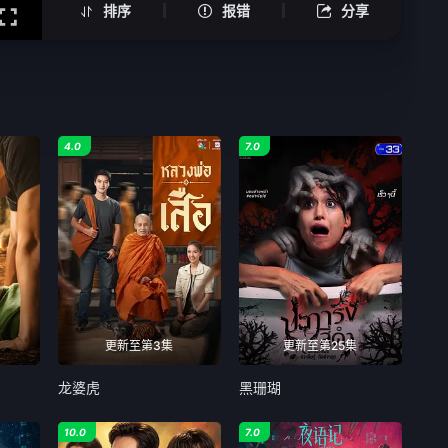
第13集
第14集
第15集
排序
报错
分享
第16集
第17集
第18集
第19集
第20集
第21集
第22集
第23集
第24集
4.0
7.0
第25集
第26集
第27集
第28集
第29集
第30集
第31集
第32集
第33集
第34集
第35集
第36集
更新至第3集
更新至第25集
第37集
第38集
第39集
龙婆虎
黑珊瑚
第40集
第41集3
第42集
10.0
7.0
第43集
第44集
第45集