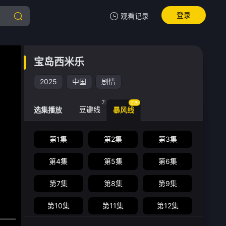
登录
观看记录
我的观影记录
宝岛西米乐
宝岛西米乐
第43集
2025
中国
剧情
清空
7
229
豆瓣线
选集播放
暴风线
第1集
第2集
第3集
第4集
第5集
第6集
第7集
第8集
第9集
第10集
第11集
第12集