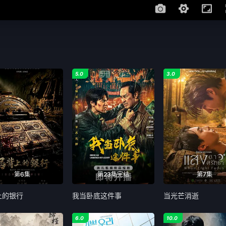
5.0
3.0
第6集
第23集完结
第7集
上的银行
我当卧底这件事
当光芒消逝
6.0
10.0