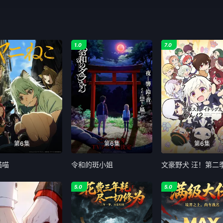
1.0
7.0
第6集
第6集
第6集
喵喵
令和的斑小姐
文豪野犬 汪！第二
5.0
5.0