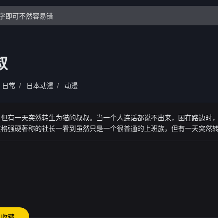
叔
日常
日本动漫
动漫
/
/
，但有一天突然转生为猫的叔叔。当一个人连话都说不出来，困在路边时
性格强硬著称的社长一看到虽然只是一个很普通的上班族，但有一天突然
边时，路过那里的是，那个叔叔是那个公司的大老板。以性格强硬著称的
..！？装作不知道身份的大叔和给猫起名叫“Punchan”并溺爱它的社长
收藏