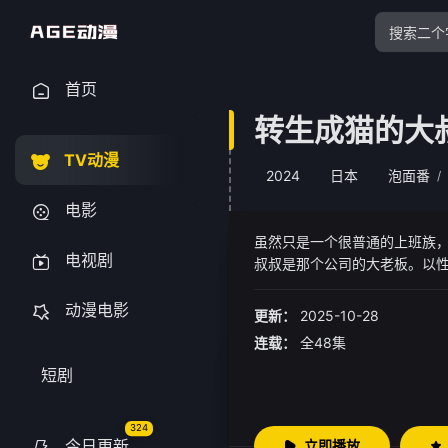
首页
转生成猫的大
TV动漫
2024
日本
泡面番
/
电影
虽然只是一个很普通的上班族
电视剧
叔叔是那个公司的大老板。以
个人连话都说不出来，困在路
（真实身份是叔叔），态度大变.
动漫电影
更新：
2025-10-28
生活开始了！
连载：
全48集
短剧
324
今日更新
立即播放