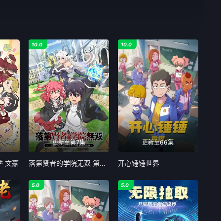
10.0
10.0
更新至第7集
更新至66集
季 文豪
落第贤者的学院无双 第二回转生，S等级作弊魔术师冒险记
开心锤锤世界
5.0
5.0