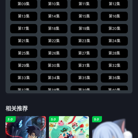
第09集
第10集
第11集
第12集
第13集
第14集
第15集
第16集
第17集
第18集
第19集
第20集
第21集
第22集
第23集
第24集
第25集
第26集
第27集
第28集
第29集
第30集
第31集
第32集
第33集
第34集
第35集
第36集
第37集
第38集
第39集
第40集
第41集
第42集
第43集
第44集
相关推荐
第45集
第46集
第47集
第48集
3.0
5.0
5.0
第49集
第50集
第51集
第52集