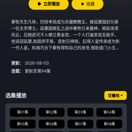
立即播放
收藏
秦牧天生凡体，历经考验成为天魔教教主，被延康国封为第
一任太学博士。延康国叛乱之战中秦牧引来魔神，掀起浩荡
风云，后随武可汗入楼兰黄金宫，一个人打遍圣宫无敌手。
他返回延康,助国师平叛、造射日神炮，后得人皇传承成为新
一代人皇。机缘巧合下秦牧得知自己的身世,借助道门小玉京
等人帮助，开启道法神通改革的大世。
更新：
2026-08-03
连载：
更新至第94集
选集播放
豆瓣线
第01集
第02集
第03集
第04集
第05集
第06集
第07集
第08集