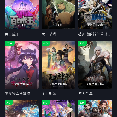
第14集
第6集
更新至第06集
百日成王
尼古喵喵
被追放的转生重骑士用游戏知识开无双
10.0
8.0
3.0
更新至第6集
更新至第629集
更新至第538集
少女怪兽焦糖味
无上神帝
逆天至尊
7.0
5.0
5.0