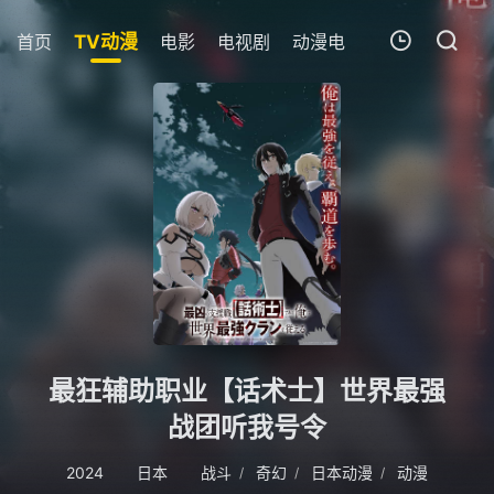
首页
TV动漫
电影
电视剧
动漫电影
短剧
今日
我的观影记录
暂无观看影片的记录
最狂辅助职业【话术士】世界最强
战团听我号令
2024
日本
战斗
奇幻
日本动漫
动漫
/
/
/