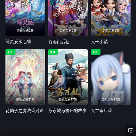
更新至第2集
更新至第2集
更新至第5集
缔灵爱水心缠
谷雨街后巷
大千小镇
8.0
5.0
5.0
更新至第21集
更新至第17集
更新至第85集
花仙子之魔法香对论
苏东坡与杭州的故事
大主宰年番