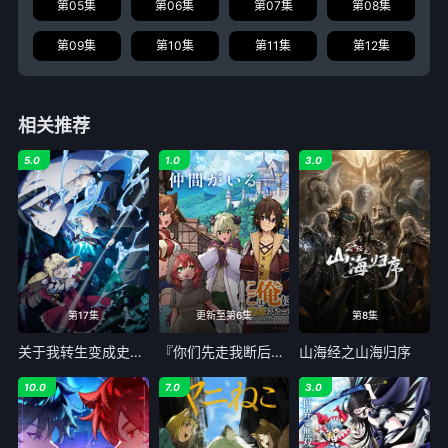
第05集
第06集
第07集
第08集
第09集
第10集
第11集
第12集
相关推荐
5.0
1.0
3.0
第17集
更新至第6集
第8集
关于我转生变成史莱姆这档事 第四季 Part 2
『你们先走我断后』，于是10年后我成为了传说
山海经之山海归序
10.0
7.0
3.0