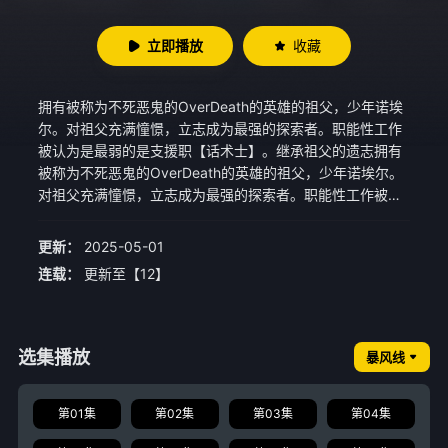
立即播放
收藏
拥有被称为不死恶鬼的OverDeath的英雄的祖父，少年诺埃
尔。对祖父充满憧憬，立志成为最强的探索者。职能性工作
被认为是最弱的是支援职【话术士】。继承祖父的遗志拥有
被称为不死恶鬼的OverDeath的英雄的祖父，少年诺埃尔。
对祖父充满憧憬，立志成为最强的探索者。职能性工作被认
为是最弱的是支援职【话术士】。继承祖父的遗志，通过非
同寻常的努力，作为探索者而崛起的诺艾尔，要弥补与生俱
更新：
2025-05-01
来的天赋差距做不到的——但他却绽放出罕见的才华寻找最
连载：
更新至【12】
强之路。聚集同伙创造最强的组织氏族，向那位大师怎么办
——。利用策略玩弄敌人，带领同伴志在远方。最凶的【话
术士】是为最强之路铺路。手段不选。
选集播放
暴风线
第01集
第02集
第03集
第04集