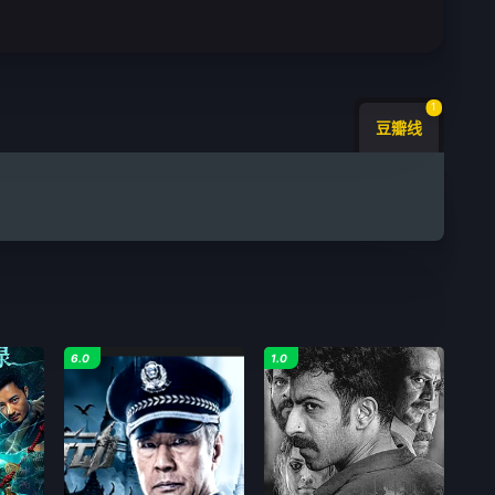
1
豆瓣线
6.0
1.0