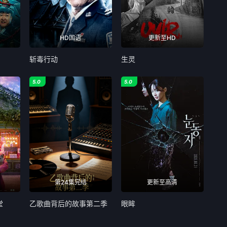
HD国语
更新至HD
斩毒行动
生灵
5.0
5.0
第24集完结
更新至高清
堂
乙歌曲背后的故事第二季
眼眸