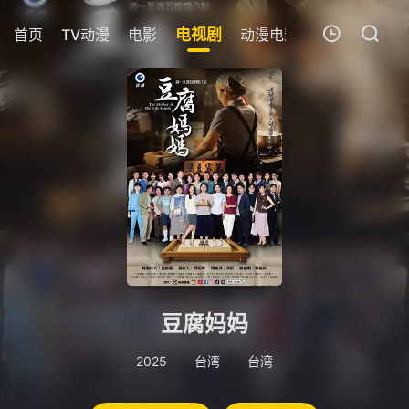
首页
TV动漫
电影
电视剧
动漫电影
短剧
今日更
我的观影记录
暂无观看影片的记录
豆腐妈妈
2025
台湾
台湾