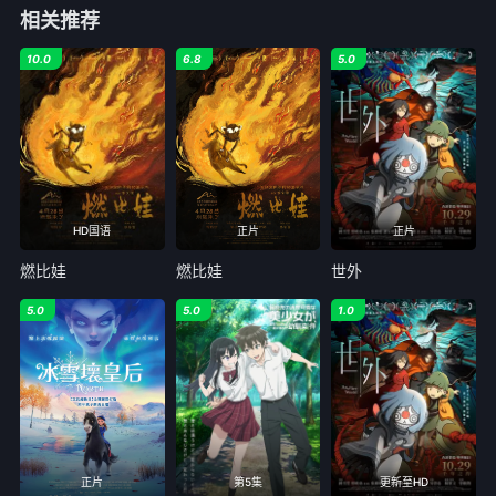
相关推荐
10.0
6.8
5.0
HD国语
正片
正片
燃比娃
燃比娃
世外
5.0
5.0
1.0
正片
第5集
更新至HD