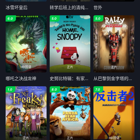
冰雪坏皇后
转学后班上的清纯可爱美少女竟是小时候玩在一起的哥儿们
世外
6.0
5.0
5.0
HD国语
正片
正片
哪吒之决战龙神
史努比特辑：有家真好
从巴黎到金字塔的集会
1.0
8.0
7.0
正片
正片
HD国语