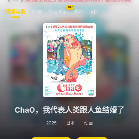
187
动漫电影
短剧
今日更新
热榜
APP
我的观影记录
暂无观看影片的记录
ChaO，我代表人类跟人鱼结婚了
2025
日本
动画