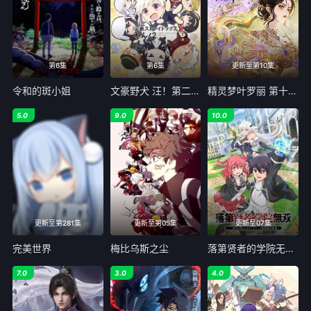
第53集
第54集
第55集
第56集
第57集
第58集
第59集
第60集
第61集
第62集
第63集
第64集
第6集
第6集
更新至第10集
第65集
第66集
第67集
第68集
令和的斑小姐
文豪野犬 汪！第二季 文豪
精灵梦叶罗丽 第十一季（下）
第69集
第70集
第71集
第72集
5.0
9.0
10.0
第73集
第74集
第75集
第76集
第77集
第78集
第79集
第80集
第81集
第82集
第83集
第84集
更新至第281集
更新至第05集
更新至07集
第85集
第86集
第87集
第88集
完美世界
梅比乌斯之尘
落第贤者的学院无双 第二回转生，S等级作弊魔术师冒险记
第89集
第90集
第91集
第92集
7.0
3.0
4.0
第93集
第94集
第95集
第96集
第97集
第98集
第99集
第100集