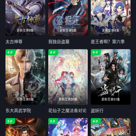
第101集
第102集
第103集
第104集
第105集
第106集
第107集
第108集
更新至第6集
更新至第5集
更新至第4集
第109集
第110集
第111集
第112集
太古神尊
我独自盗墓
是王者啊？第六季
第113集
第114集
第115集
第116集
4.0
8.0
9.0
第117集
第118集
第119集
第120集
第121集
第122集
第123集
第124集
第125集
第126集
第127集
第128集
第129集
第130集
第131集
第132集
更新至第5集
更新至第20集
更新至第51集
第133集
第134集
第135集
第136集
东大高武学院
花仙子之魔法香对论
盗妖行
第137集
第138集
第139集
第140集
5.0
5.0
4.0
第141集
第142集
第143集
第144集