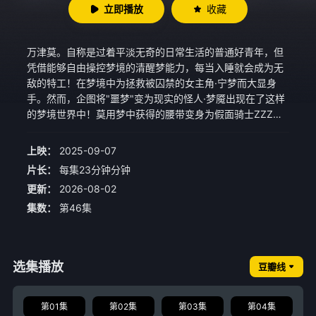
立即播放
收藏
万津莫。自称是过着平淡无奇的日常生活的普通好青年，但
凭借能够自由操控梦境的清醒梦能力，每当入睡就会成为无
敌的特工！在梦境中为拯救被囚禁的女主角·宁梦而大显身
手。然而，企图将"噩梦"变为现实的怪人·梦魇出现在了这样
的梦境世界中！莫用梦中获得的腰带变身为假面骑士ZZZ！
Make your dream come true. Good luck！必须阻止企图侵
略现实的梦魇的入侵！被托付世界命运的莫，作为假面骑士
上映：
2025-09-07
ZZZ的梦境任务正式开启！
片长：
每集23分钟分钟
更新：
2026-08-02
集数：
第46集
选集播放
豆瓣线
第01集
第02集
第03集
第04集