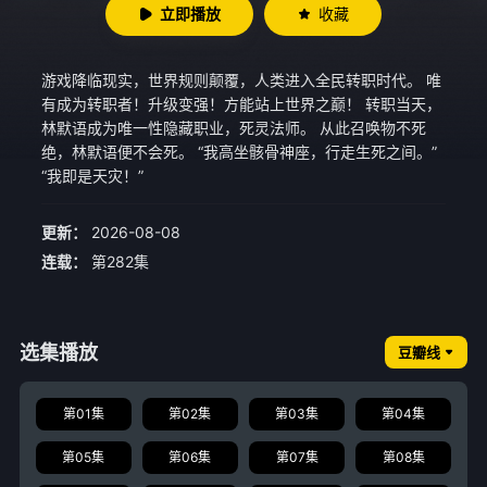
立即播放
收藏
游戏降临现实，世界规则颠覆，人类进入全民转职时代。 唯
有成为转职者！升级变强！方能站上世界之巅！ 转职当天，
林默语成为唯一性隐藏职业，死灵法师。 从此召唤物不死
绝，林默语便不会死。 “我高坐骸骨神座，行走生死之间。”
“我即是天灾！”
更新：
2026-08-08
连载：
第282集
选集播放
豆瓣线
第01集
第02集
第03集
第04集
第05集
第06集
第07集
第08集