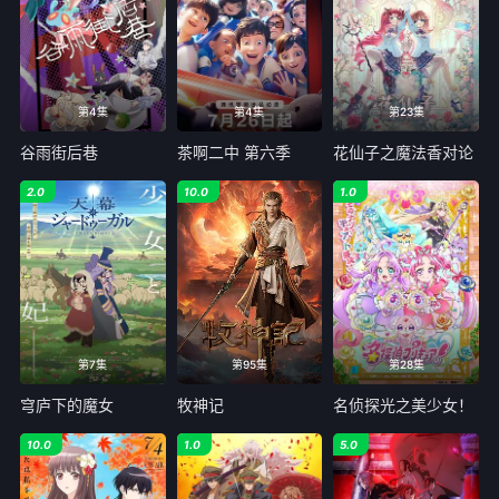
第101集
第102集
第103集
第104集
第105集
第106集
第107集
第108集
第4集
第4集
第23集
第109集
第110集
第111集
第112集
谷雨街后巷
茶啊二中 第六季
花仙子之魔法香对论
第113集
第114集
第115集
第116集
2.0
10.0
1.0
第117集
第118集
第119集
第120集
第121集
第122集
第123集
第124集
第125集
第126集
第127集
第128集
第129集
第130集
第131集
第132集
第7集
第95集
第28集
第133集
第134集
第135集
第136集
穹庐下的魔女
牧神记
名侦探光之美少女！
第137集
第138集
第139集
第140集
10.0
1.0
5.0
第141集
第142集
第143集
第144集