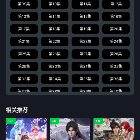
第09集
第10集
第11集
第12集
第13集
第14集
第15集
第16集
第17集
第18集
第19集
第20集
第21集
第22集
第23集
第24集
第25集
第26集
第27集
第28集
第29集
第30集
第31集
第32集
第33集
第34集
第35集
第36集
第37集
第38集
第39集
第40集
第41集
第42集
第43集
第44集
相关推荐
第45集
第46集
第47集
第48集
5.0
7.0
1.0
第49集
第50集
第51集
第52集