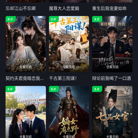
忘却江山不忘卿
魔尊大人恋爱脑
重生后我宠妻如命
9.0
2.0
3.0
全集完结
全集完结
全集完结
契约夫君竟暗恋我六年
千古第三阳谋！
辩论前我喝了一口酒
5.0
5.0
3.0
全集完结
全集完结
全集完结