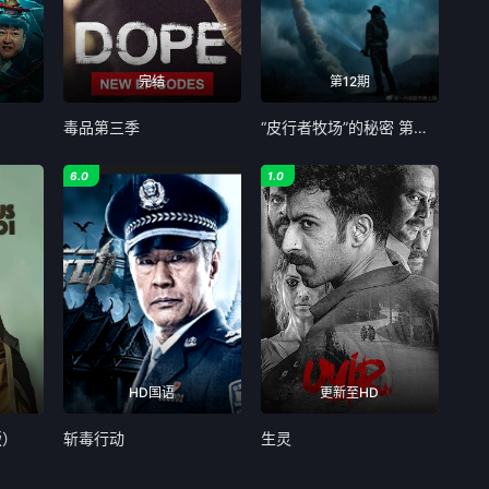
完结
第12期
毒品第三季
“皮行者牧场”的秘密 第七季
6.0
1.0
HD国语
更新至HD
版）
斩毒行动
生灵