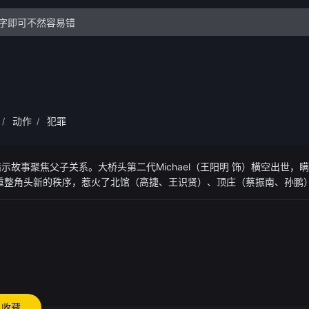
动作
犯罪
/
/
故事聚焦父子关系。大桥头第二代Michael（王阳明 饰）横空出世，
重整角头新的秩序，惹火了北馆（高捷、王识贤）、顶庄（蔡振南、孙鹏）
。
收藏