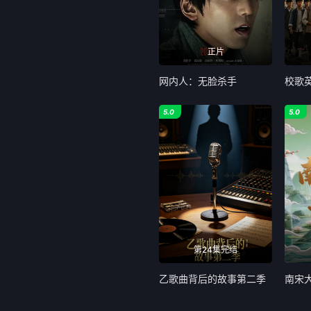
正片
网内人：无脸杀手
校歌
5.0
5.0
第24集完结
乙歌曲背后的故事第二季
南宋