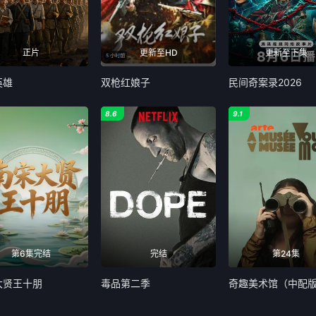
正片
更新至HD
更新至下集
英雄
双枪红娘子
民间奇案录2026
8.6
9.1
第6集完结
完结
第24集
大贤王十朋
毒品第二季
奇趣美术馆（中配