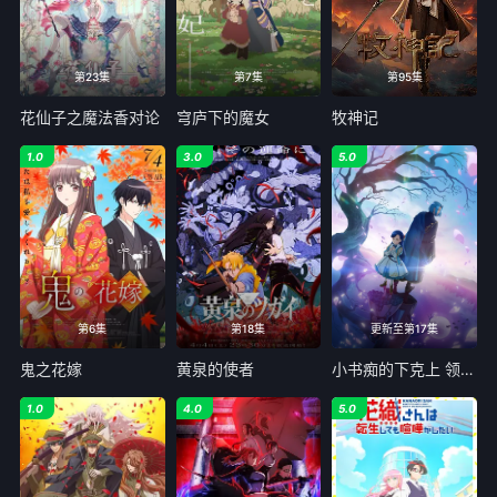
第23集
第7集
第95集
花仙子之魔法香对论
穹庐下的魔女
牧神记
1.0
3.0
5.0
第6集
第18集
更新至第17集
鬼之花嫁
黄泉的使者
小书痴的下克上 领主的养女
1.0
4.0
5.0