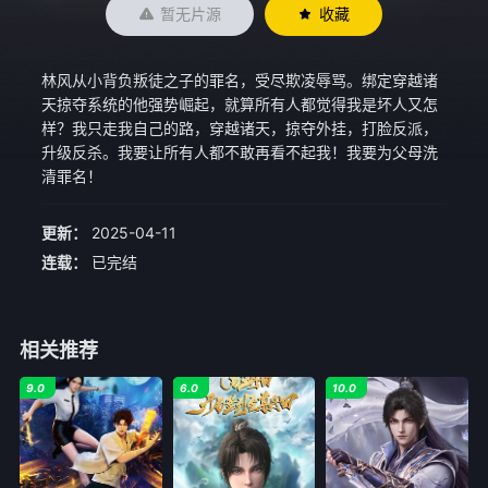
暂无片源
收藏
林风从小背负叛徒之子的罪名，受尽欺凌辱骂。绑定穿越诸
天掠夺系统的他强势崛起，就算所有人都觉得我是坏人又怎
样？我只走我自己的路，穿越诸天，掠夺外挂，打脸反派，
升级反杀。我要让所有人都不敢再看不起我！我要为父母洗
清罪名！
更新：
2025-04-11
连载：
已完结
相关推荐
9.0
6.0
10.0