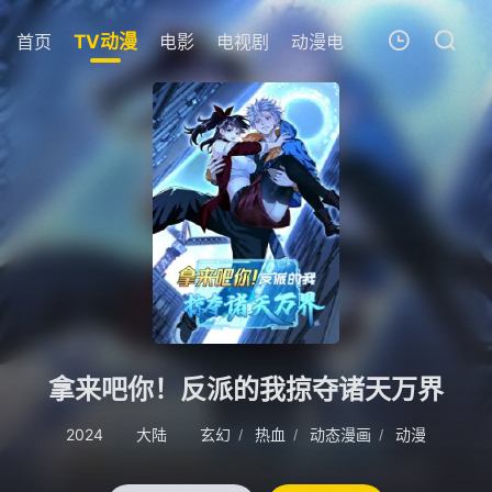
首页
TV动漫
电影
电视剧
动漫电影
短剧
今日
我的观影记录
暂无观看影片的记录
拿来吧你！反派的我掠夺诸天万界
2024
大陆
玄幻
热血
动态漫画
动漫
/
/
/