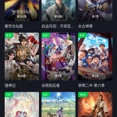
第202集
第19集
第7集
都市古仙医
启运丹田：开局签到至尊丹田
太古神尊
9.0
5.0
4.0
第23集
第4集
第4集
搜神记
谷雨街后巷
茶啊二中 第六季
1.0
2.0
10.0